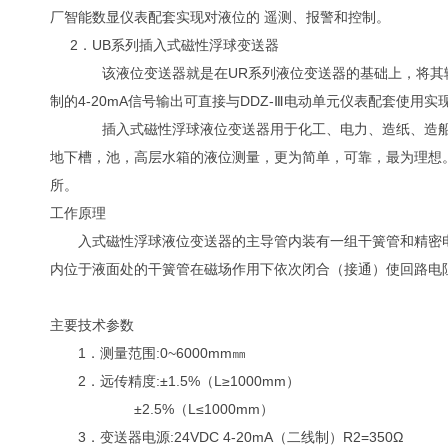
厂智能数显仪表配套实现对液位的 遥测、报警和控制。
2．UB系列插入式磁性浮球变送器
该液位变送器就是在UR系列液位变送器的基础上，将其输
制的4-20mA信号输出可直接与DDZ-Ⅲ电动单元仪表配套使
插入式磁性浮球液位变送器用于化工、电力、造纸、造船、
地下槽，池，高层水箱的液位测量，更为简单，可靠，最为理想
所。
工作原理
入式磁性浮球液位变送器的主导管内装有一组干簧管和精密电
内位于液面处的干簧管在磁场作用下依次闭合（接通）使回路电
主要技术参数
1．测量范围:0~6000mm㎜
2．远传精度:±1.5%（L≥1000mm）
±2.5%（L≤1000mm）
3．变送器电源:24VDC 4-20mA（二线制）R2=350Ω