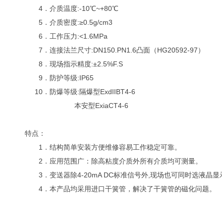
4．介质温度:-10℃~+80℃
5．介质密度:≥0.5g/cm3
6．工作压力:<1.6MPa
7．连接法兰尺寸:DN150.PN1.6凸面（HG20592-97）
8．现场指示精度:±2.5%F.S
9．防护等级:IP65
10．防爆等级:隔爆型ExdIIBT4-6
本安型ExiaCT4-6
特点：
1．结构简单安装方便维修容易工作稳定可靠。
2．应用范围广：除高粘度介质外所有介质均可测量。
3．变送器除4-20mA DC标准信号外,现场也可同时选液晶
4．本产品均采用进口干簧管，解决了干簧管的磁化问题。